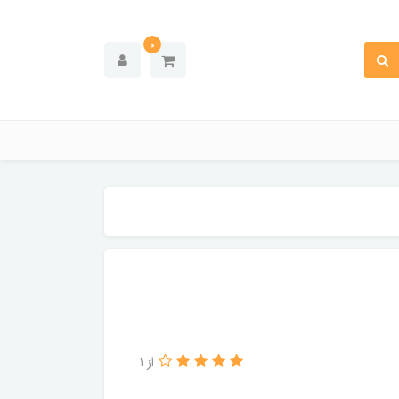
0
از 1