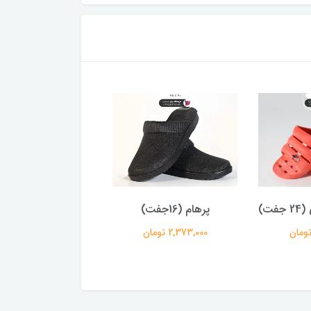
ت)
پرهام (16جفت)
فرهاد (24جفت)
2,373,000 تومان
2,079,200 تومان