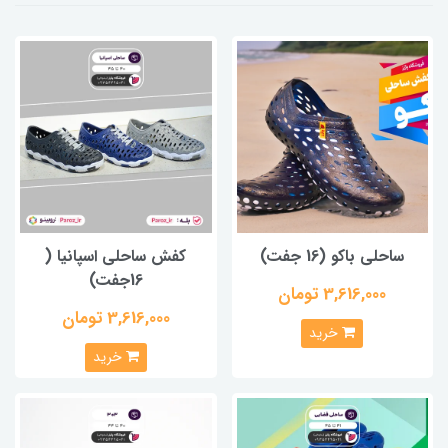
ساحلی باکو (16 جفت)
کفش ساحلی اسپانیا (
16جفت)
3,616,000 تومان
3,616,000 تومان
خرید
خرید