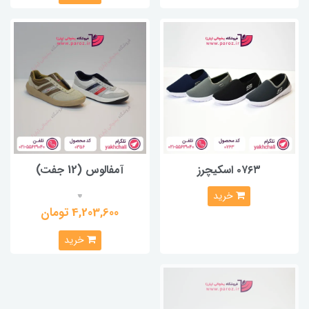
۰۷۶۳ اسکیچرز
آمفالوس (12 جفت)
0
خرید
4,203,600 تومان
خرید