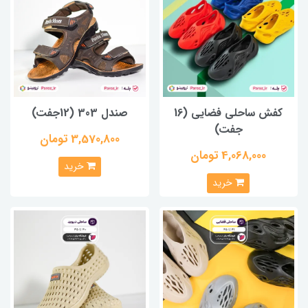
کفش ساحلی فضایی (16
صندل 303 (12جفت)
جفت)
3,570,800 تومان
4,068,000 تومان
خرید
خرید