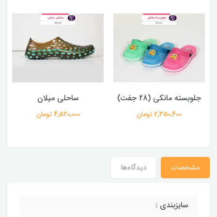
جلوبسته مانکی (28 جفت)
ساحلی میلان
2,350,400 تومان
4,520,000 تومان
مشخصات
دیدگاه‌ها
سایزبندی :