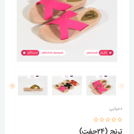
دمپایی
ترنج (24جفت)