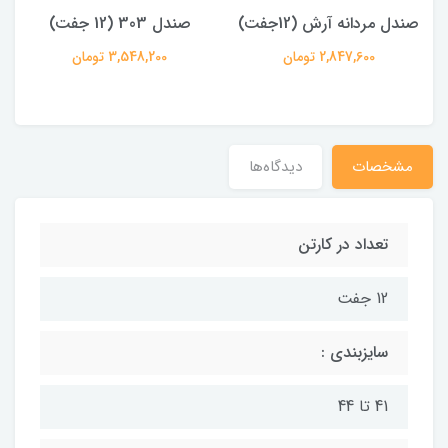
صندل مردانه آرش (12جفت)
صندل 303 (12 جفت)
2,847,600 تومان
3,548,200 تومان
مشخصات
دیدگاه‌ها
تعداد در کارتن
12 جفت
سایزبندی :
41 تا 44