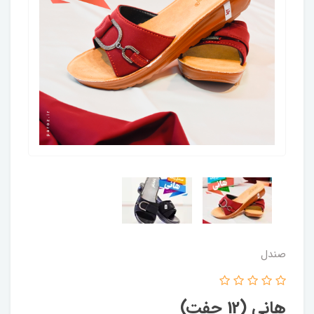
صندل
هانی (12 جفت)