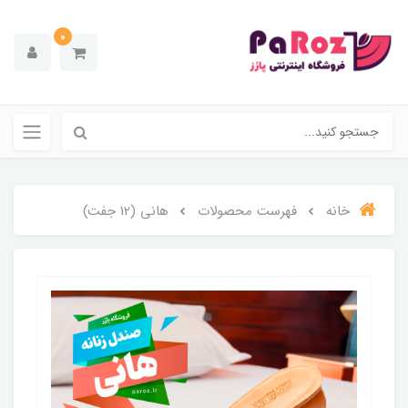
0
خانه
فهرست محصولات
هانی (12 جفت)