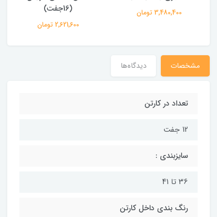
(16جفت)
3,480,400 تومان
2,621,600 تومان
مشخصات
دیدگاه‌ها
تعداد در کارتن
12 جفت
سایزبندی :
36 تا 41
رنگ بندی داخل کارتن