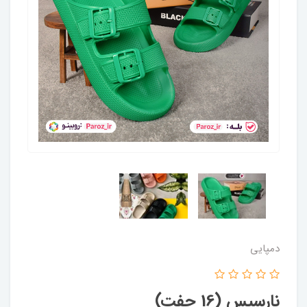
دمپایی
نارسیس (16 جفت)