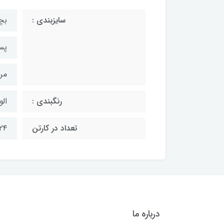
سایزبندی :
بچگان
پسران
مردان
رنگبندی :
الو
تعداد در کارتن
۲۴ زوج
درباره ما