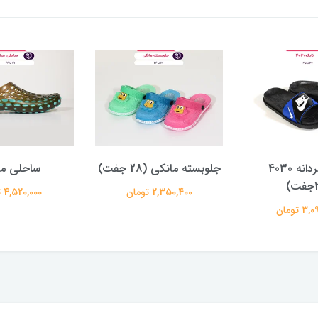
نایک مردانه 4030
جلوبسته مانکی (28 جفت)
ساحلی می
2,350,400 تومان
4,520,000 تومان
 تومان