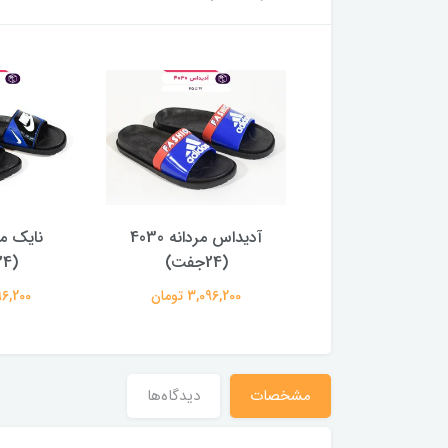
آدرین
آدیداس مردانه 4030
(24جفت)
(24جفت)
3,344,8 تومان
3,096,200 تومان
3,096,200
مشخصات
دیدگاه‌ها