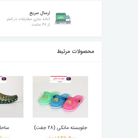
ارسال سریع
آماده سازی سفارشات در کمتر
از ۴۸ ساعت
محصولات مرتبط
نایک مردانه 4030
جلوبسته مانکی (28 جفت)
ساحل
(24جفت)
2,350,400 تومان
4,520,000