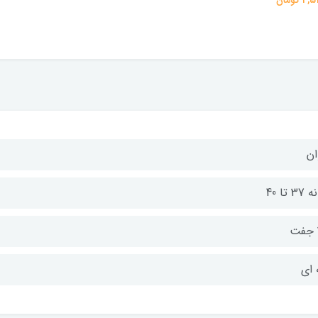
ان
37 تا 40
 ای