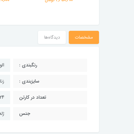
3,096,20 تومان
مشخصات
دیدگاه‌ها
رنگبندی :
الو
سایزبندی :
زنانه 
تعداد در کارتن
24 جفت
جنس
ژله