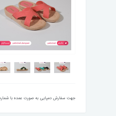
جهت سفارش دمپایی به صورت عمده با شماره 09354495041 تماس بگیرید یا در واتس اپ پیام ده