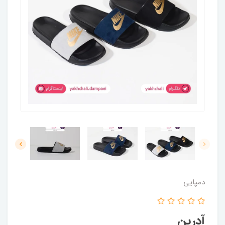
دمپایی
آدرین