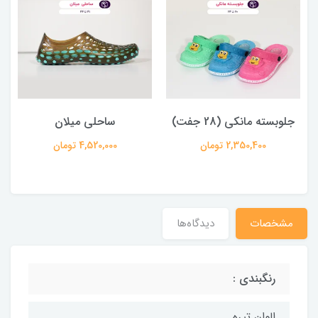
جلوبسته مانکی (28 جفت)
ساحلی میلان
2,350,400 تومان
4,520,000 تومان
مشخصات
دیدگاه‌ها
رنگبندی :
الوان تیره