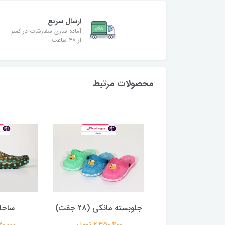
ارسال سریع
آماده سازی سفارشات در کمتر
از ۴۸ ساعت
محصولات مرتبط
نایک مردانه 4030
جلوبسته مانکی (28 جفت)
ساحل
(24جفت)
2,350,400 تومان
4,520,000