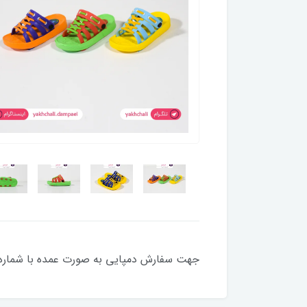
جهت سفارش دمپایی به صورت عمده با شماره 09354495041 تماس بگیرید یا در واتس اپ پیام ده