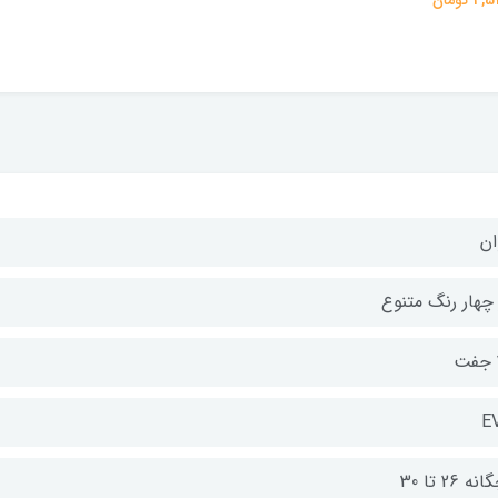
ان
 چهار رنگ متنوع
E
ه 26 تا 30