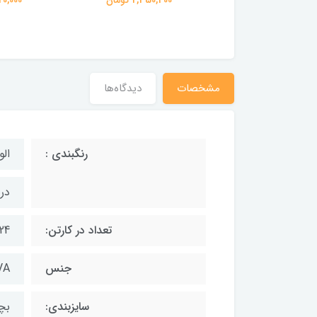
3,096,20 تومان
مشخصات
دیدگاه‌ها
رنگبندی :
الو
در
تعداد در کارتن:
24 جفت
جنس
VA
سایزبندی:
بچگان