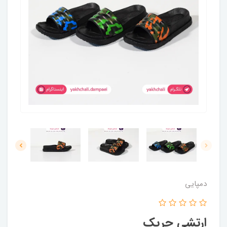
دمپایی
ارتشی چریک