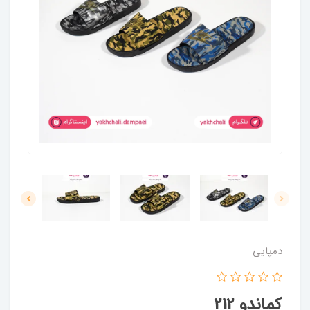
دمپایی
کماندو 212