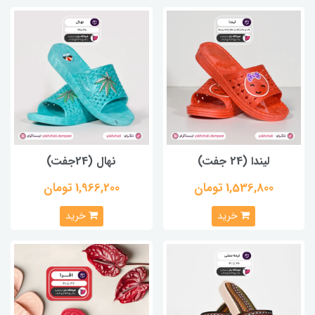
لیندا (24 جفت)
نهال (24جفت)
1,536,800 تومان
1,966,200 تومان
خرید
خرید