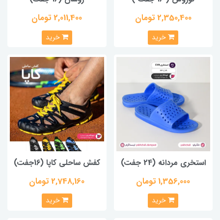
2,350,400 تومان
2,011,400 تومان
خرید
خرید
استخری مردانه (24 جفت)
کفش ساحلی کاپا (16جفت)
1,356,000 تومان
2,748,160 تومان
خرید
خرید