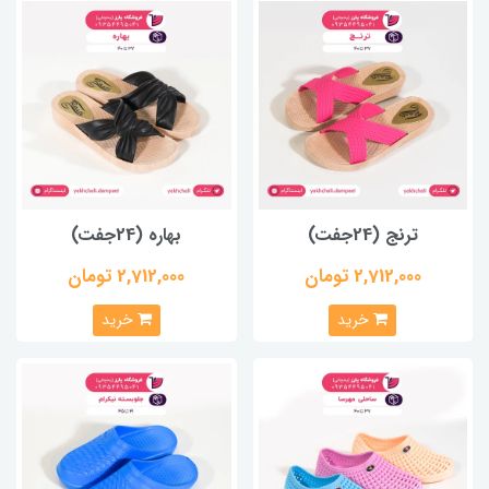
ترنج (24جفت)
بهاره (24جفت)
2,712,000 تومان
2,712,000 تومان
خرید
خرید