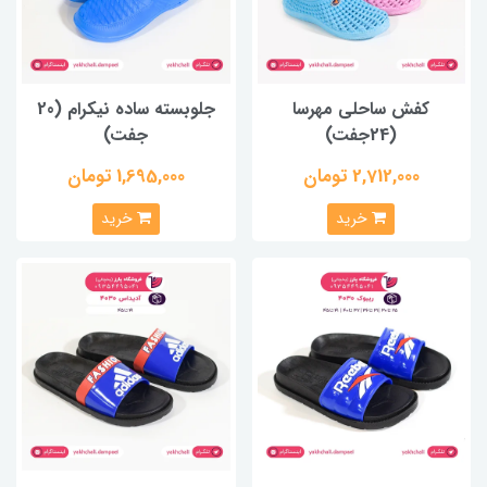
کفش ساحلی مهرسا
جلوبسته ساده نیکرام (20
(24جفت)
جفت)
2,712,000 تومان
1,695,000 تومان
خرید
خرید