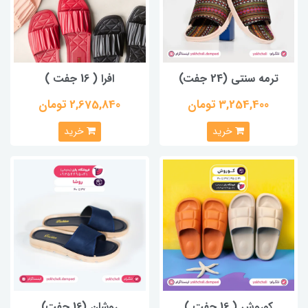
ترمه سنتی (24 جفت)
افرا ( 16 جفت )
3,254,400 تومان
2,675,840 تومان
خرید
خرید
کوروش ( 16 جفت )
روشان (16 جفت)