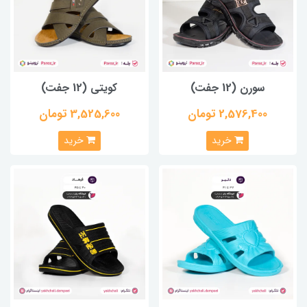
سورن (12 جفت)
کویتی (12 جفت)
2,576,400 تومان
3,525,600 تومان
خرید
خرید