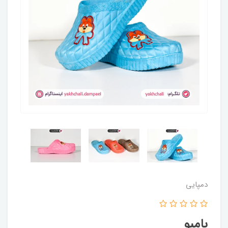
دمپایی
بامبو