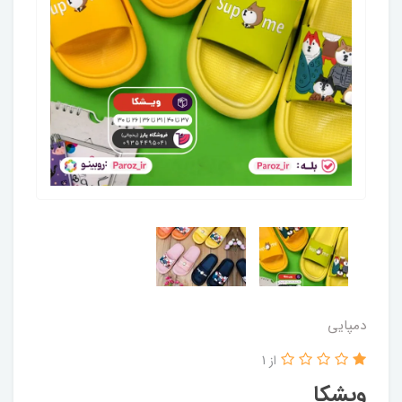
دمپایی
از 1
ویشکا