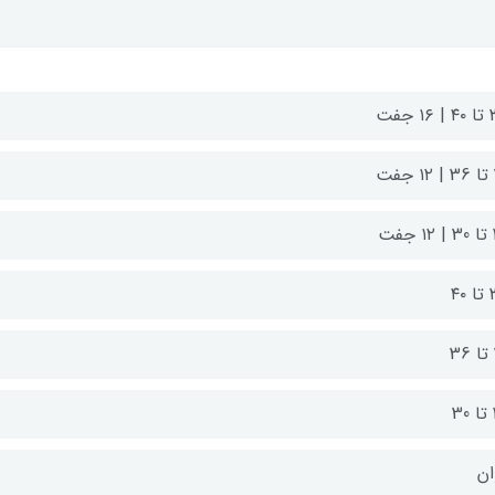
 جفت
ت
فت
۴۰
3
ان