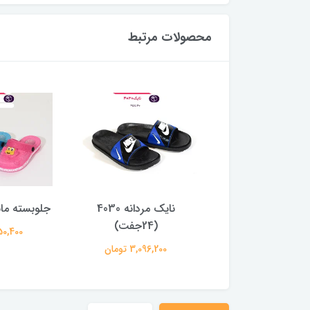
محصولات مرتبط
نایک مردانه 4030
جلوبسته مانکی (28 جفت)
ساحل
(24جفت)
2,350,400 تومان
4,520,000
3,096,20 تومان