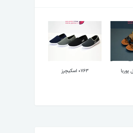
۰۷۶۳ اسکیچرز
آمفالوس (12 جفت)
4,203,600 تومان