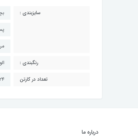
سایزبندی :
بچگان
پسران
مردان
رنگبندی :
الو
تعداد در کارتن
۲۴ زوج
درباره ما