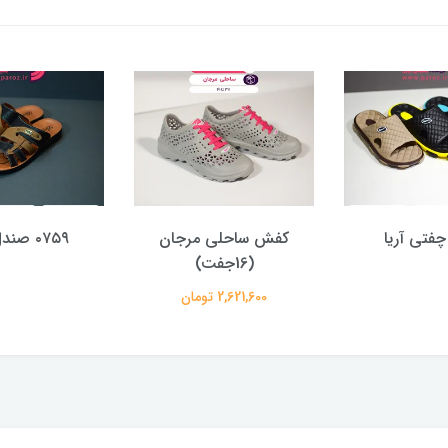
کفش ساحلی مرجان
۰۷۵۹ صندل پوریا
(16جفت)
2,621,600 تومان