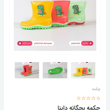
چکمه
چکمه بچگانه داینا