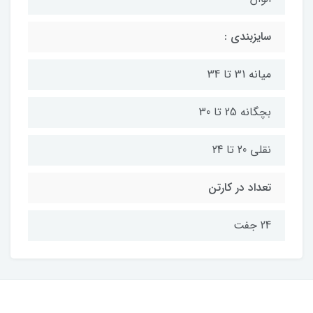
سایزبندی :
میانه 31 تا 34
بچگانه 25 تا 30
نقلی 20 تا 24
تعداد در کارتن
24 جفت