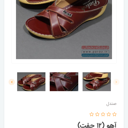
صندل
آهو (۱۲ جفت)