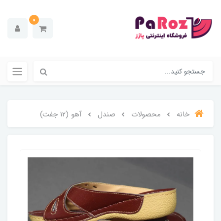
0
خانه
محصولات
صندل
آهو (۱۲ جفت)